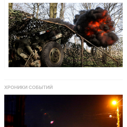
ХРОНИКИ СОБЫТИЙ
❮
❯