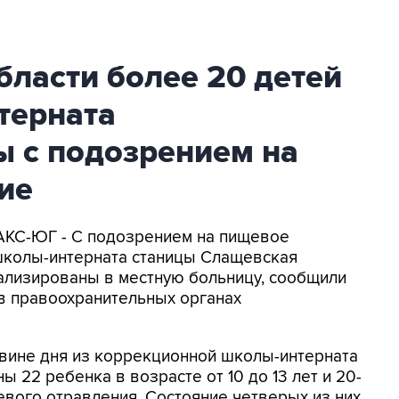
бласти более 20 детей
терната
ы с подозрением на
ие
ФАКС-ЮГ - С подозрением на пищевое
школы-интерната станицы Слащевская
тализированы в местную больницу, сообщили
 в правоохранительных органах
овине дня из коррекционной школы-интерната
22 ребенка в возрасте от 10 до 13 лет и 20-
евого отравления. Состояние четверых из них