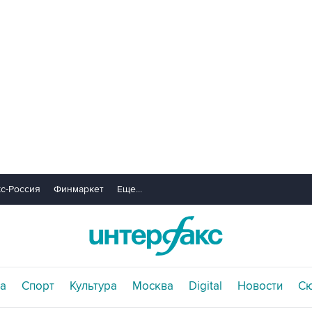
с-Россия
Финмаркет
Еще...
а
Спорт
Культура
Москва
Digital
Новости
С