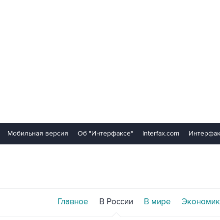
Мобильная версия
Об "Интерфаксе"
Interfax.com
Интерфак
Главное
В России
В мире
Экономик