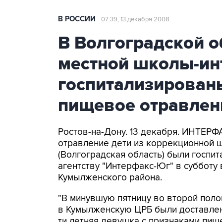
В РОССИИ
07:39, 13 декабря 2008
В Волгоградской о
местной школы-ин
госпитализирован
пищевое отравлен
Ростов-на-Дону. 13 декабря. ИНТЕР
отравление дети из коррекционной 
(Волгоградская область) были госпи
агентству "Интерфакс-Юг" в субботу
Кумылженского района.
"В минувшую пятницу во второй пол
в Кумылженскую ЦРБ были доставлены 
ти летняя девушка с признаками пищ