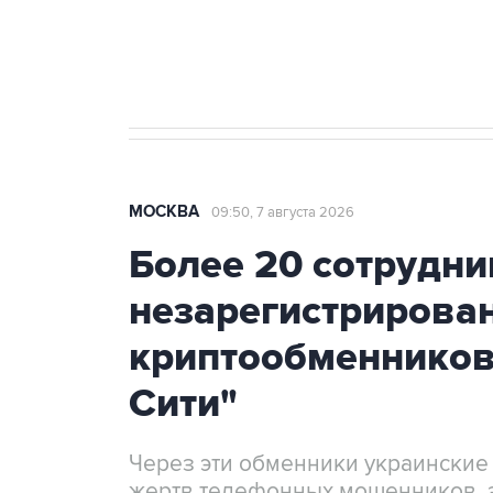
Аксенов сообщил о четвертом п
Крым
МОСКВА
09:50, 7 августа 2026
Более 20 сотрудни
незарегистрирова
криптообменников
Сити"
Через эти обменники украинские
жертв телефонных мошенников, 