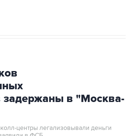
огибшем в результате атаки ВСУ на
ков
нных
 задержаны в "Москва-
 колл-центры легализовывали деньги
заявили в ФСБ