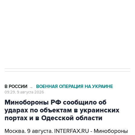
Беспилотные технологии и ИИ на службе у
электросетевых объектов и агрокомплексов
Социальная реклама, АНО «Национальные приоритеты».
ИНН 7725383515 Erid: F7NfYUJCUneVdwcydK6A
Кабмин РФ разрешил до 1 июля 2027 года
импорт, выпуск и обращение бензина Евро 2,
Евро 3, Евро 4
В РОССИИ
ВОЕННАЯ ОПЕРАЦИЯ НА УКРАИНЕ
→
09:29, 9 августа 2026
Минобороны РФ сообщило об
ударах по объектам в украинских
портах и в Одесской области
Москва. 9 августа. INTERFAX.RU - Минобороны