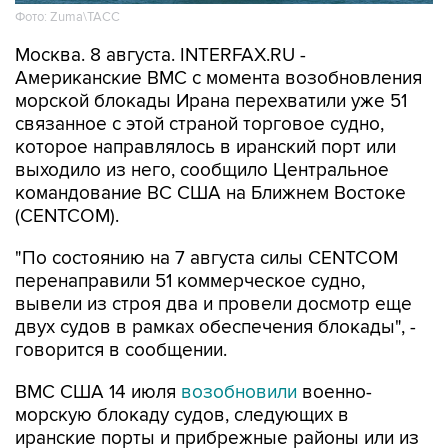
Москва. 8 августа. INTERFAX.RU -
Американские ВМС с момента возобновления
морской блокады Ирана перехватили уже 51
связанное с этой страной торговое судно,
которое направлялось в иранский порт или
выходило из него, сообщило Центральное
командование ВС США на Ближнем Востоке
(CENTCOM).
"По состоянию на 7 августа силы CENTCOM
перенаправили 51 коммерческое судно,
вывели из строя два и провели досмотр еще
двух судов в рамках обеспечения блокады", -
говорится в сообщении.
ВМС США 14 июля
возобновили
военно-
морскую блокаду судов, следующих в
иранские порты и прибрежные районы или из
них. Прежний режим действовал с 13 апреля по
18 июня.