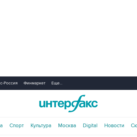
с-Россия
Финмаркет
Еще...
а
Спорт
Культура
Москва
Digital
Новости
С