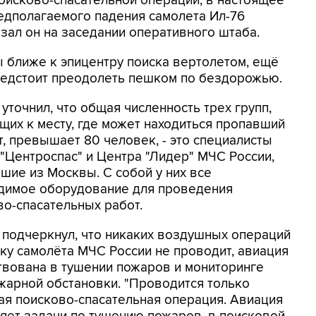
оисково-спасательной операции, в настоящее
едполагаемого падения самолета Ил-76
казал он на заседании оперативного штаба.
 ближе к эпицентру поиска вертолетом, ещё
редстоит преодолеть пешком по бездорожью.
уточнил, что общая численность трех групп,
щих к месту, где может находиться пропавший
, превышает 80 человек, - это специалисты
 "Центроспас" и Центра "Лидер" МЧС России,
шие из Москвы. С собой у них все
димое оборудование для проведения
во-спасательных работ.
 подчеркнул, что никаких воздушных операций
ску самолёта МЧС России не проводит, авиация
твована в тушении пожаров и мониторинге
жарной обстановки. "Проводится только
ая поисково-спасательная операция. Авиация