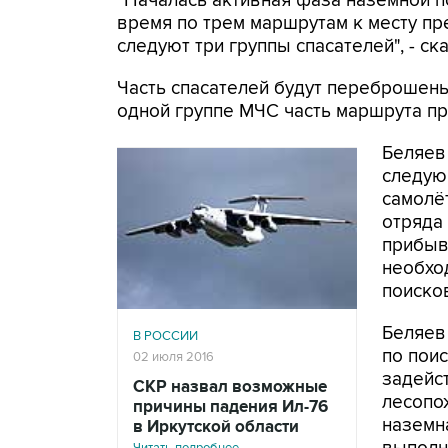
"Началась активная фаза наземной п
время по трем маршрутам к месту пр
следуют три группы спасателей", - с
Часть спасателей будут переброшены
одной группе МЧС часть маршрута п
Беляев 
следую
самолёт
отряда
прибыв
необхо
поиско
Беляев
В РОССИИ
по пои
02 июля 2016
задейс
СКР назвал возможные
лесопо
причины падения Ил-76
наземн
в Иркутской области