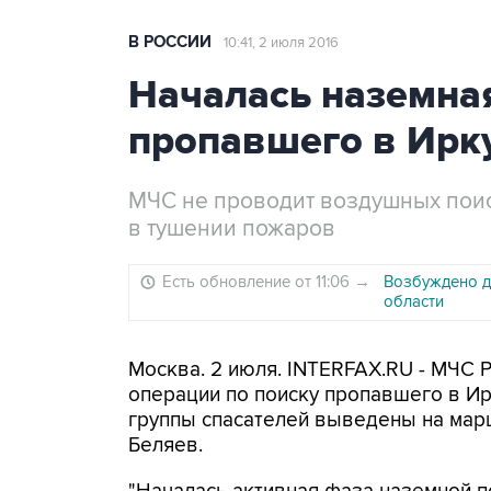
В РОССИИ
10:41, 2 июля 2016
Началась наземная
пропавшего в Ирку
МЧС не проводит воздушных поис
в тушении пожаров
Есть обновление от 11:06
→
Возбуждено д
области
Москва. 2 июля. INTERFAX.RU - МЧС 
операции по поиску пропавшего в Ир
группы спасателей выведены на мар
Беляев.