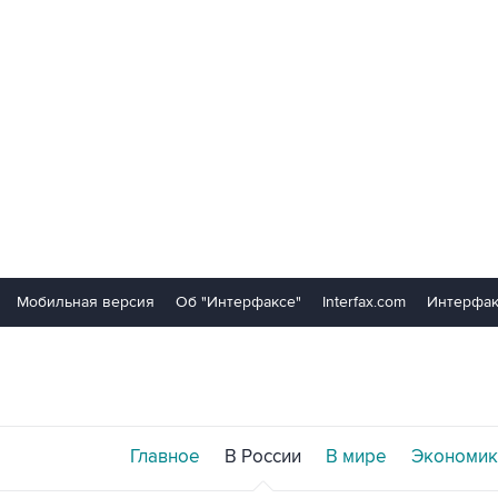
Мобильная версия
Об "Интерфаксе"
Interfax.com
Интерфак
Главное
В России
В мире
Экономик