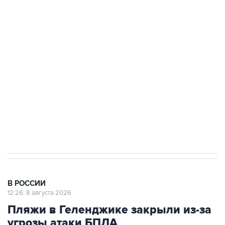
подростков, готовивших теракт на объекте
Росгвардии
Беспилотные технологии и ИИ на службе у
электросетевых объектов и агрокомплексов
Социальная реклама, АНО «Национальные приоритеты».
ИНН 7725383515 Erid: F7NfYUJCUneVdwcydK6A
Кабмин РФ разрешил до 1 июля 2027 года
импорт, выпуск и обращение бензина Евро 2,
Евро 3, Евро 4
В РОССИИ
12:26, 8 августа 2026
Пляжи в Геленджике закрыли из-за
угрозы атаки БПЛА