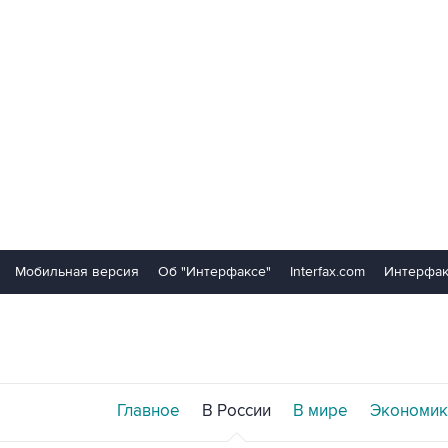
Мобильная версия
Об "Интерфаксе"
Interfax.com
Интерфак
Главное
В России
В мире
Экономик