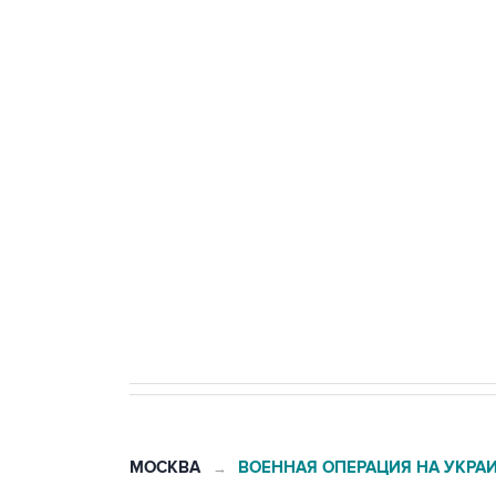
БПЛА
Число жертв атаки БПЛА на Бел
Беспилотные технологии и ИИ н
агрокомплексов
Социальная реклама, АНО «Национальные приоритеты».
И
Путин вывел "Шереметьево" из 
препятствие для приватизации
МОСКВА
ВОЕННАЯ ОПЕРАЦИЯ НА УКРА
→