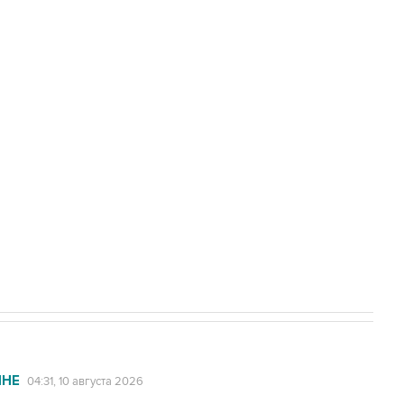
город выросло до пяти
а службе у электросетевых объектов и
НН 7725383515 Erid: F7NfYUJCUneVdwcydK6A
стратегического списка с целью снять
ИНЕ
04:31, 10 августа 2026