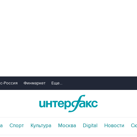
с-Россия
Финмаркет
Еще...
а
Спорт
Культура
Москва
Digital
Новости
С