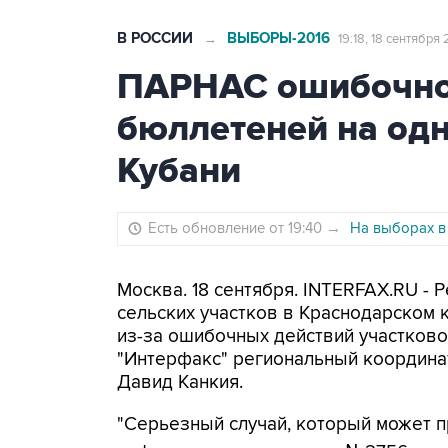
В РОССИИ
ВЫБОРЫ-2016
→
19:18, 18 сентября 
ПАРНАС ошибочно
бюллетеней на одн
Кубани
Есть обновление от 19:40
→
На выборах в
Москва. 18 сентября. INTERFAX.RU - 
сельских участков в Краснодарском 
из-за ошибочных действий участково
"Интерфакс" региональный координат
Давид Канкия.
"Серьезный случай, который может п