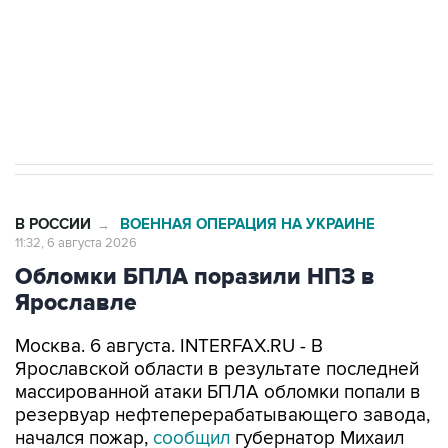
Социальная реклама, АНО «Национальные приоритеты».
ИНН 7725383515 Erid: F7NfYUJCUneVdTRF8PRs
Трамп заявил, что переговоры с Ираном
начнутся в понедельник
В РОССИИ
ВОЕННАЯ ОПЕРАЦИЯ НА УКРАИНЕ
→
11:32, 6 августа 2026
Обломки БПЛА поразили НПЗ в
Ярославле
Москва. 6 августа. INTERFAX.RU - В
Ярославской области в результате последней
массированной атаки БПЛА обломки попали в
резервуар нефтеперерабатывающего завода,
начался пожар,
сообщил
губернатор Михаил