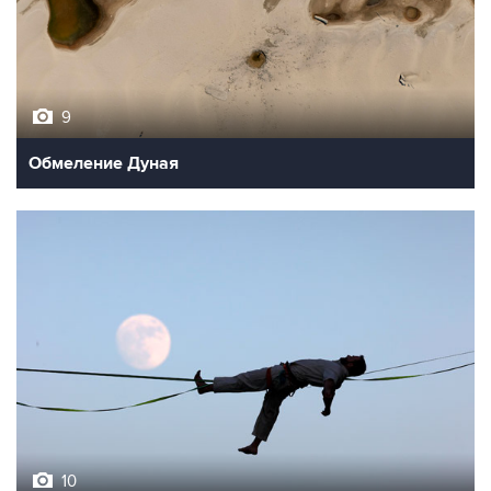
9
Обмеление Дуная
10