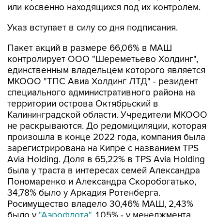
или косвенно находящихся под их контролем.
Указ вступает в силу со дня подписания.
Пакет акций в размере 66,06% в МАШ
контролирует ООО "Шереметьево Холдинг",
единственным владельцем которого является
МКООО "ТПС Авиа Холдинг ЛТД" - резидент
специального административного района на
территории острова Октябрьский в
Калининградской области. Учредители МКООО
не раскрываются. До редомициляции, которая
произошла в конце 2022 года, компания была
зарегистрирована на Кипре с названием TPS
Avia Holding. Доля в 65,22% в TPS Avia Holding
была у траста в интересах семей Александра
Пономаренко и Александра Скоробогатько,
34,78% было у Аркадия Ротенберга.
Росимущество владело 30,46% МАШ, 2,43%
было у
"Аэрофлота"
, 1,05% - у менеджмента