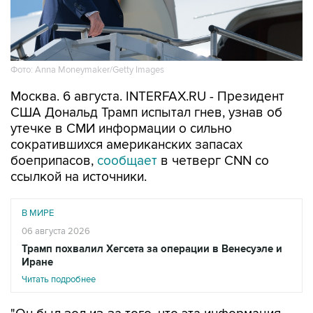
Фото: Anna Moneymaker/Getty Images
Москва. 6 августа. INTERFAX.RU - Президент
США Дональд Трамп испытал гнев, узнав об
утечке в СМИ информации о сильно
сократившихся американских запасах
боеприпасов,
сообщает
в четверг CNN со
ссылкой на источники.
В МИРЕ
06 августа 2026
Трамп похвалил Хегсета за операции в Венесуэле и
Иране
Читать подробнее