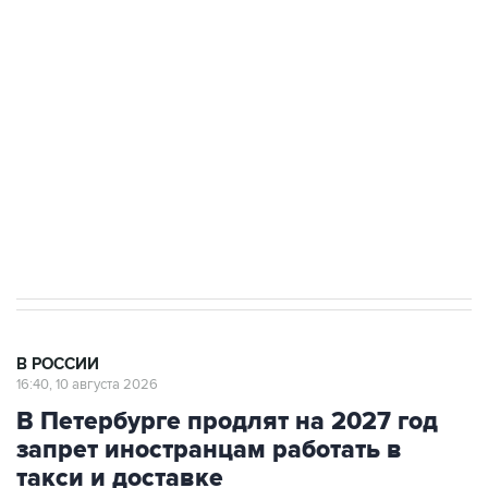
до пяти
Беспилотные технологии и ИИ на службе у
электросетевых объектов и агрокомплексов
Социальная реклама, АНО «Национальные приоритеты».
ИНН 7725383515 Erid: F7NfYUJCUneVdwcydK6A
Путин вывел "Шереметьево" из
стратегического списка с целью снять
препятствие для приватизации
В РОССИИ
16:40, 10 августа 2026
В Петербурге продлят на 2027 год
запрет иностранцам работать в
такси и доставке