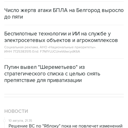
Число жертв атаки БПЛА на Белгород выросло
до пяти
Беспилотные технологии и ИИ на службе у
электросетевых объектов и агрокомплексов
Социальная реклама, АНО «Национальные приоритеты».
ИНН 7725383515 Erid: F7NfYUJCUneVdwcydK6A
Путин вывел "Шереметьево" из
стратегического списка с целью снять
препятствие для приватизации
НОВОСТИ
10 августа, 21:35
Решение ВС по "Яблоку" пока не повлечет изменений