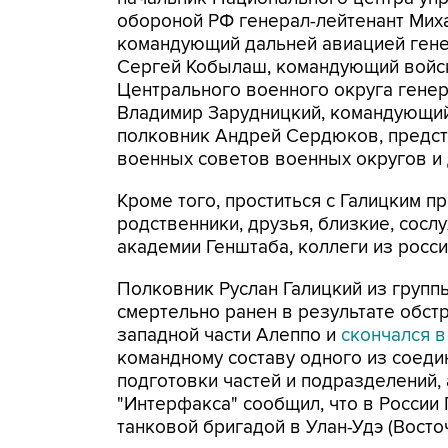
обороной РФ генерал-лейтенант Мих
командующий дальней авиацией ген
Сергей Кобылаш, командующий войс
Центрального военного округа гене
Владимир Зарудницкий, командующий
полковник Андрей Сердюков, предст
военных советов военных округов и 
Кроме того, проститься с Галицким п
родственники, друзья, близкие, со
академии Генштаба, коллеги из росси
Полковник Руслан Галицкий из групп
смертельно ранен в результате обст
западной части Алеппо и
скончался в
командному составу одного из соеди
подготовки частей и подразделений,
"Интерфакса" сообщил, что в России
танковой бригадой в Улан-Удэ (Восто