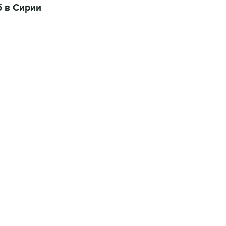
б в Сирии
06:42, 8 августа 2026
написал