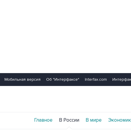
Мобильная версия
Об "Интерфаксе"
Interfax.com
Интерфак
Главное
В России
В мире
Экономик