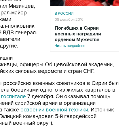
аил Мизинцев,
ерал-майор
В РОССИИ
ками
08 декабря 2016
рал-полковник
Погибших в Сирии
 ВДВ генерал-
военных наградили
авители
орденом Мужества
другие.
Читать подробнее
ришли
служивцы, офицеры Общевойсковой академии,
йских силовых ведомств и стран СНГ.
ы российских военных советников в Сирии был
рела боевиками одного из жилых кварталов в
 госпитале
7 декабря. Он оказывал помощь
нений сирийской армии в организации
 а также
освоении военной техники
. Источник
 Галицкий командовал 5-й гвардейской
чный военный округ).