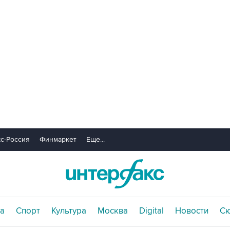
с-Россия
Финмаркет
Еще...
а
Спорт
Культура
Москва
Digital
Новости
С