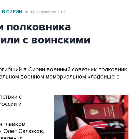
 В СИРИИ
16:04, 10 декабря 2016
и полковника
или с воинскими
Погибший в Сирии военный советник полковник
ральном военном мемориальном кладбище с
тствии с
России и
и главком
к Олег Салюков,
равления