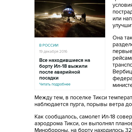
условия
постра
или нап
улучшит
Она та
раздел
В РОССИИ
первые
19 декабря 2016
рейсам
Все находившиеся на
транспо
борту Ил-18 выжили
Вербиц
после аварийной
посадки
федера
Читать подробнее
минист
Между тем, в поселке Тикси температ
наблюдается пурга, порывы ветра до 
Как сообщалось, самолет Ил-18 сове
аэродрома Тикси, он выполнял плано
Минобороны, на борту находилось 32