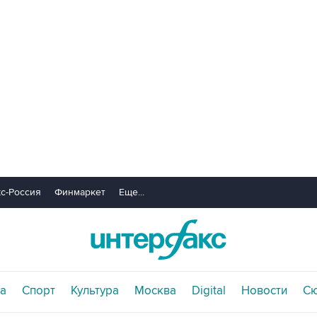
с-Россия
Финмаркет
Еще...
а
Спорт
Культура
Москва
Digital
Новости
С