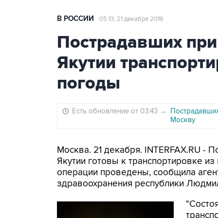
В РОССИИ
05:13, 21 декабря 2016
Пострадавших при
Якутии транспорт
погоды
Есть обновление от 03:43
→
Пострадавших
Москву
Москва. 21 декабря. INTERFAX.RU - 
Якутии готовы к транспортировке из
операции проведены, сообщила аген
здравоохранения республики Людми
"Состо
трансп