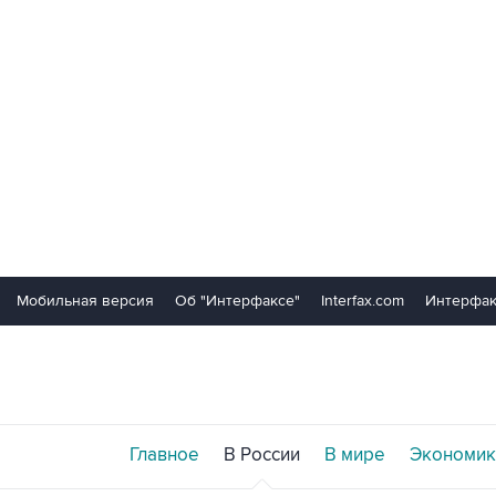
Мобильная версия
Об "Интерфаксе"
Interfax.com
Интерфак
Главное
В России
В мире
Экономик