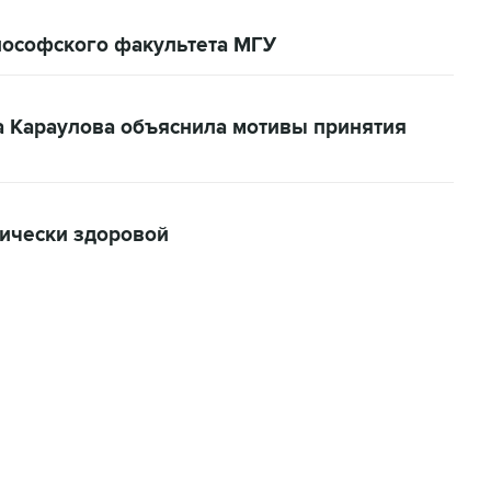
лософского факультета МГУ
а Караулова объяснила мотивы принятия
хически здоровой
06:42, 8 августа 2026