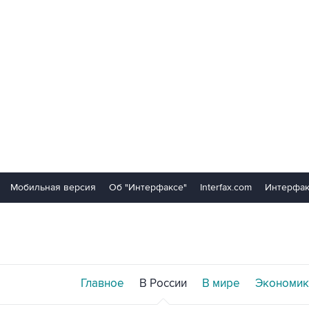
Мобильная версия
Об "Интерфаксе"
Interfax.com
Интерфак
Главное
В России
В мире
Экономик