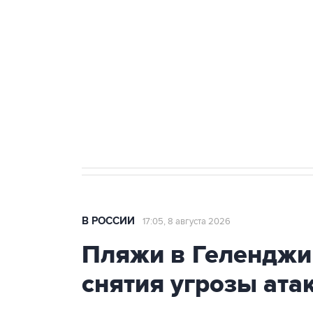
Беспилотные технологии и ИИ н
агрокомплексов
Социальная реклама, АНО «Национальные приоритеты».
И
Кабмин РФ разрешил до 1 июля 
бензина Евро 2, Евро 3, Евро 4
В РОССИИ
17:05, 8 августа 2026
Пляжи в Геленджи
снятия угрозы ат