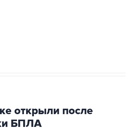
а службе у электросетевых объектов и
НН 7725383515 Erid: F7NfYUJCUneVdwcydK6A
2027 года импорт, выпуск и обращение
ке открыли после
аки БПЛА