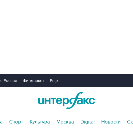
с-Россия
Финмаркет
Еще...
а
Спорт
Культура
Москва
Digital
Новости
С