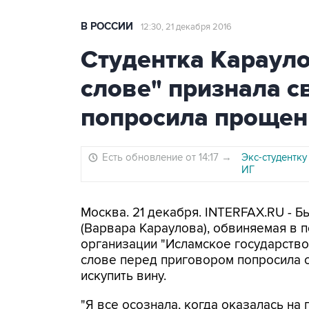
В РОССИИ
12:30, 21 декабря 2016
Студентка Карауло
слове" признала с
попросила прощен
Есть обновление от 14:17
→
Экс-студентку
ИГ
Москва. 21 декабря. INTERFAX.RU - 
(Варвара Караулова), обвиняемая в 
организации "Исламское государство"
слове перед приговором попросила с
искупить вину.
"Я все осознала, когда оказалась на