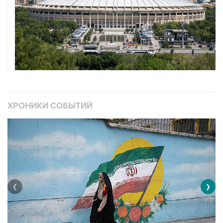
ХРОНИКИ СОБЫТИЙ
❮
❯