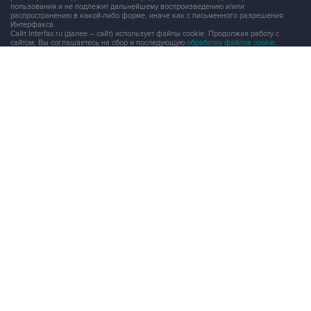
пользования и не подлежит дальнейшему воспроизведению и/или
распространению в какой-либо форме, иначе как с письменного разрешения
Интерфакса.
Сайт Interfax.ru (далее – сайт) использует файлы cookie. Продолжая работу с
сайтом, Вы соглашаетесь на сбор и последующую
обработку файлов cookie
.
Адрес: Россия, 127006, Москва, 1-я Тверская-Ямская улица, дом 2, стр.1, тел.:
+7 (499) 250-98-40
, факс:
+7 (499) 250-97-27
Продукты информационной группы
"Интерфакс"
Информация о компаниях, товарах и людях
СПАРК
X-Compliance
СКАУТ
Маркер
АСТРА
Новости и рынки
Новости "Интерфакса"
СКАН
RUDATA
Центр раскрытия корпоративной информации