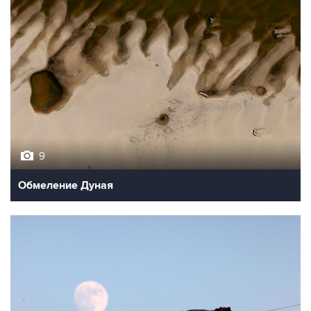
9
Обмеление Дуная