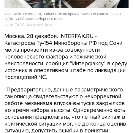
Фрагменты самолета, найденные во время поисково-спасательных
работ у побережья Черного моря
Фото: ТАСС, Алексей Штокал
Москва. 28 декабря. INTERFAX.RU -
Катастрофа Ту-154 Минобороны РФ под Сочи
могла произойти из-за совокупности
человеческого фактора и технической
неисправности, сообщил "Интерфаксу" в среду
источник в оперативном штабе по ликвидации
последствий ЧС.
"Предварительно, данные параметрического
самописца свидетельствуют о некорректной
работе механизма впуска-выпуска закрылков
во время набора высоты. Одновременно есть
основания предполагать, что летный экипаж в
критической ситуации мог, не до конца оценив
ситуацию, допустить ошибки в принятии