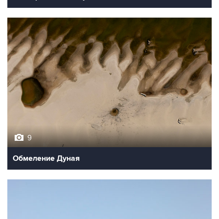
9
Обмеление Дуная