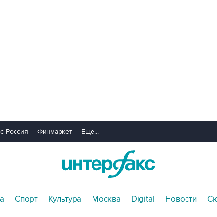
с-Россия
Финмаркет
Еще...
а
Спорт
Культура
Москва
Digital
Новости
С