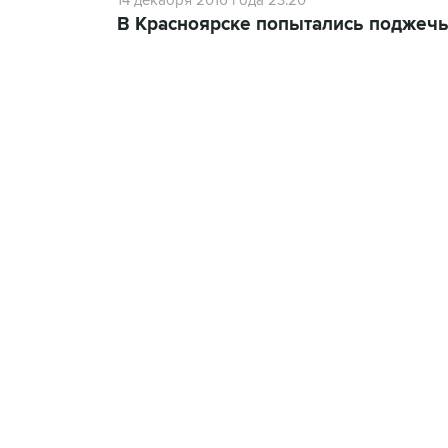
14 декабря 2016 года 23:20
В Красноярске попытались поджечь
23:28, 5 августа 2026