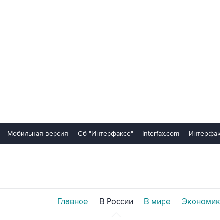
Мобильная версия
Об "Интерфаксе"
Interfax.com
Интерфак
Главное
В России
В мире
Экономик