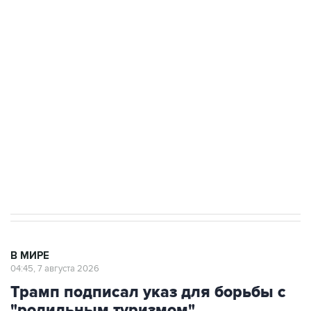
Росгвардии
Как российские медицинские технологии
выходят на мировые рынки
Социальная реклама, АНО «Национальные приоритеты».
ИНН 7725383515 Erid: F7NfYUJCUneVdTRF8PRs
Аксенов сообщил о четвертом погибшем в
результате атаки ВСУ на Крым
В МИРЕ
04:45, 7 августа 2026
Трамп подписал указ для борьбы с
"родильным туризмом"