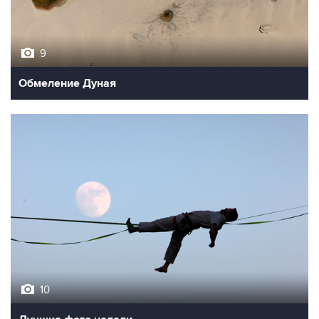
9
Обмеление Дуная
10
Лучшие фото недели