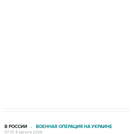
ФСБ сообщила о задержании в Приморье
подростков, готовивших теракт на объекте
Росгвардии
Беспилотные технологии и ИИ на службе у
электросетевых объектов и агрокомплексов
Социальная реклама, АНО «Национальные приоритеты».
ИНН 7725383515 Erid: F7NfYUJCUneVdwcydK6A
Кабмин РФ разрешил до 1 июля 2027 года
импорт, выпуск и обращение бензина Евро 2,
Евро 3, Евро 4
В РОССИИ
ВОЕННАЯ ОПЕРАЦИЯ НА УКРАИНЕ
→
07:37, 8 августа 2026
Возгорание на Ильском НПЗ