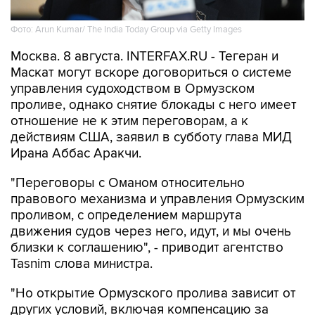
Фото: Arun Kumar/ The India Today Group via Getty Images
Москва. 8 августа. INTERFAX.RU - Тегеран и
Маскат могут вскоре договориться о системе
управления судоходством в Ормузском
проливе, однако снятие блокады с него имеет
отношение не к этим переговорам, а к
действиям США, заявил в субботу глава МИД
Ирана Аббас Аракчи.
"Переговоры с Оманом относительно
правового механизма и управления Ормузским
проливом, с определением маршрута
движения судов через него, идут, и мы очень
близки к соглашению", - приводит агентство
Tasnim слова министра.
"Но открытие Ормузского пролива зависит от
других условий, включая компенсацию за