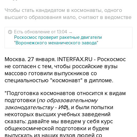
Чтобы стать кандидатом в космонавты, одного
высшего образования мало, считают в ведомстве
Есть обновление от 13:04
→
Роскосмос проверит ракетные двигатели
"Воронежского механического завода"
Москва. 27 января. INTERFAX.RU - Роскосмос
не согласен с тем, чтобы российские вузы
массово готовили выпускников со
специальностью "космонавт" в дипломе.
"Подготовка космонавтов относится к видам
подготовки (
по образовательному
законодательству - ИФ
), и были попытки
некоторых высших учебных заведений
сказать: давайте мы введем у себя курс
общекосмической подготовки и будем
выпускать из наших вузов людей со