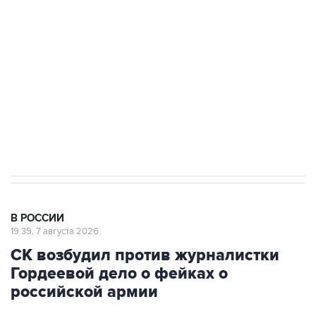
Росгвардии
Беспилотные технологии и ИИ на службе у
электросетевых объектов и агрокомплексов
Социальная реклама, АНО «Национальные приоритеты».
ИНН 7725383515 Erid: F7NfYUJCUneVdwcydK6A
Аксенов сообщил о четвертом погибшем в
результате атаки ВСУ на Крым
В РОССИИ
19:39, 7 августа 2026
СК возбудил против журналистки
Гордеевой дело о фейках о
российской армии