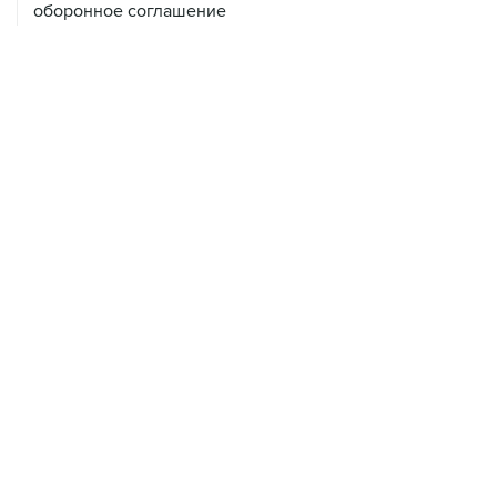
оборонное соглашение
07 августа, 14:29
"Яблоку" не удалось оспорить отказ в регистрации на
выборах в парламент Петербурга
ХРОНИКИ СОБЫТИЙ
❮
❯