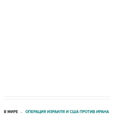
ФСБ сообщила о задержании в Приморье
подростков, готовивших теракт на объекте
Росгвардии
Беспилотные технологии и ИИ на службе у
электросетевых объектов и агрокомплексов
Социальная реклама, АНО «Национальные приоритеты».
ИНН 7725383515 Erid: F7NfYUJCUneVdwcydK6A
Кабмин РФ разрешил до 1 июля 2027 года
импорт, выпуск и обращение бензина Евро 2,
Евро 3, Евро 4
В МИРЕ
ОПЕРАЦИЯ ИЗРАИЛЯ И США ПРОТИВ ИРАНА
→
02:20, 8 августа 2026