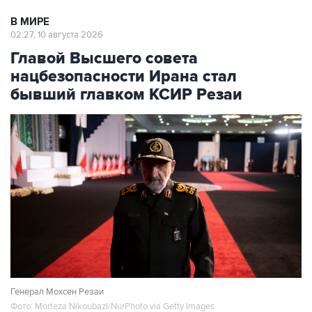
02:27, 10 августа 2026
Главой Высшего совета
нацбезопасности Ирана стал
бывший главком КСИР Резаи
Генерал Мохсен Резаи
Фото: Morteza Nikoubazl/NurPhoto via Getty Images
Москва. 10 августа. INTERFAX.RU - Бывший