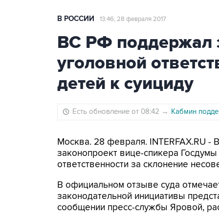
В РОССИИ
13:46, 28 февраля 2017
ВС РФ поддержал 
уголовной ответст
детей к суициду
Есть обновление от 08:42
→
Кабмин подде
Москва. 28 февраля. INTERFAX.RU - 
законопроект вице-спикера Госдумы
ответственности за склонение несов
В официальном отзыве суда отмечает
законодательной инициативы предста
сообщении пресс-службы Яровой, ра