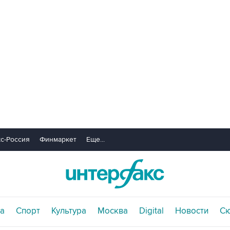
с-Россия
Финмаркет
Еще...
а
Спорт
Культура
Москва
Digital
Новости
С