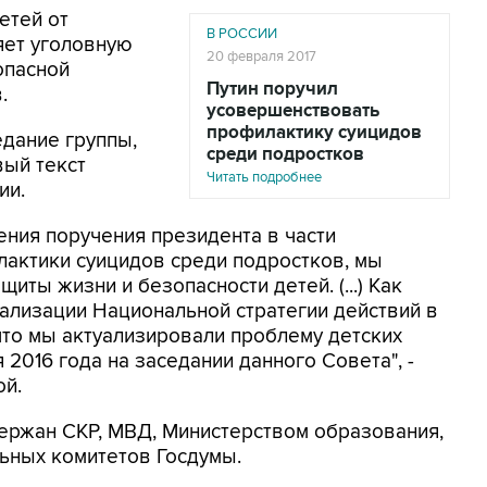
етей от
В РОССИИ
яет уголовную
20 февраля 2017
опасной
Путин поручил
.
усовершенствовать
профилактику суицидов
дание группы,
среди подростков
вый текст
Читать подробнее
ии.
ения поручения президента в части
актики суицидов среди подростков, мы
ты жизни и безопасности детей. (...) Как
ализации Национальной стратегии действий в
 что мы актуализировали проблему детских
 2016 года на заседании данного Совета", -
ой.
ержан СКР, МВД, Министерством образования,
ьных комитетов Госдумы.