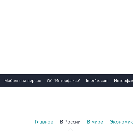
Мобильная версия
Об "Интерфаксе"
Interfax.com
Интерфак
Главное
В России
В мире
Экономик