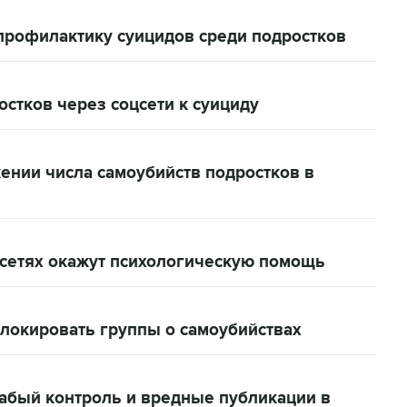
профилактику суицидов среди подростков
стков через соцсети к суициду
жении числа самоубийств подростков в
цсетях окажут психологическую помощь
блокировать группы о самоубийствах
лабый контроль и вредные публикации в