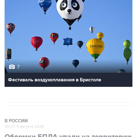
7
Фестиваль воздухоплавания в Бристоле
В РОССИИ
06:27, 9 августа 2026
Обломки БПЛА упали на территории
двух предприятий в Новороссийске