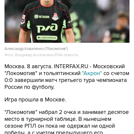
Александр Коваленко ("Локомотив")
Фото: Владимир Астапкович/РИА Новости
Москва. 8 августа. INTERFAX.RU - Московский
"Локомотив" и тольяттинский
"Акрон"
со счетом
0:0 завершили матч третьего тура чемпионата
России по футболу.
Игра прошла в Москве.
"Локомотив" набрал 2 очка и занимает десятое
место в турнирной таблице. В нынешнем
сезоне РПЛ он пока не одержал ни одной
победы, а с учетом предыдущего его
безвыигрышная серия составляет четыре