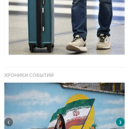
ХРОНИКИ СОБЫТИЙ
❮
❯