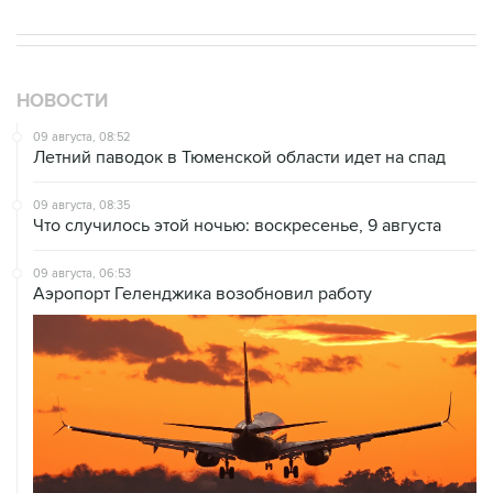
НОВОСТИ
09 августа, 08:52
Летний паводок в Тюменской области идет на спад
09 августа, 08:35
Что случилось этой ночью: воскресенье, 9 августа
09 августа, 06:53
Аэропорт Геленджика возобновил работу