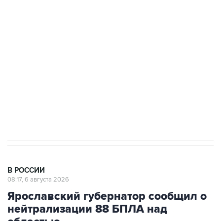
Путин сообщил о решении сосредоточить в
одних руках все службы тыла Минобороны
Как российские медицинские технологии
выходят на мировые рынки
Социальная реклама, АНО «Национальные приоритеты».
ИНН 7725383515 Erid: F7NfYUJCUneVdTRF8PRs
Трамп заявил, что переговоры с Ираном
начнутся в понедельник
В РОССИИ
08:17, 6 августа 2026
Ярославский губернатор сообщил о
нейтрализации 88 БПЛА над