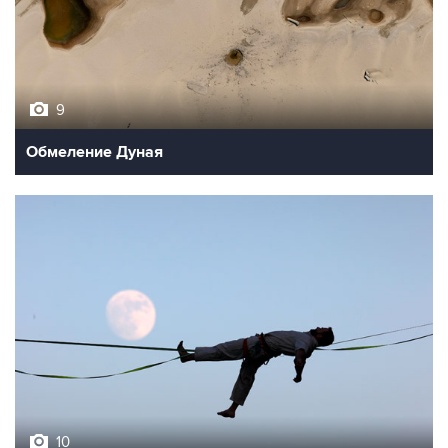
9
Обмеление Дуная
10