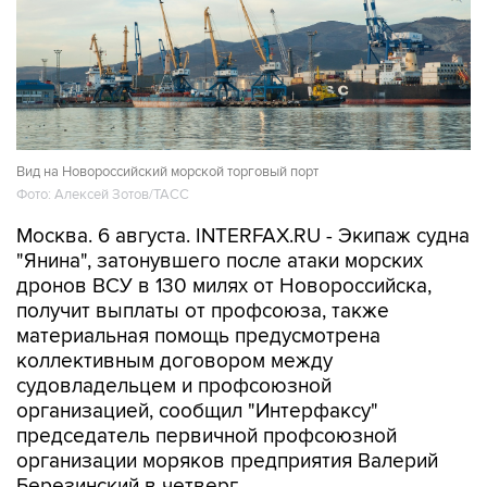
Вид на Новороссийский морской торговый порт
Фото: Алексей Зотов/ТАСС
Москва. 6 августа. INTERFAX.RU - Экипаж судна
"Янина", затонувшего после атаки морских
дронов ВСУ в 130 милях от Новороссийска,
получит выплаты от профсоюза, также
материальная помощь предусмотрена
коллективным договором между
судовладельцем и профсоюзной
организацией, сообщил "Интерфаксу"
председатель первичной профсоюзной
организации моряков предприятия Валерий
Березинский в четверг.