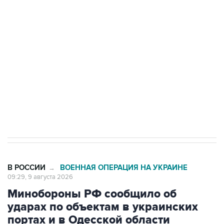
области подверглось атаке БПЛА
Беспилотные технологии и ИИ на службе у
электросетевых объектов и агрокомплексов
Социальная реклама, АНО «Национальные приоритеты».
ИНН 7725383515 Erid: F7NfYUJCUneVdwcydK6A
Кабмин РФ разрешил до 1 июля 2027 года
импорт, выпуск и обращение бензина Евро 2,
Евро 3, Евро 4
В РОССИИ
ВОЕННАЯ ОПЕРАЦИЯ НА УКРАИНЕ
→
09:29, 9 августа 2026
Минобороны РФ сообщило об
ударах по объектам в украинских
портах и в Одесской области