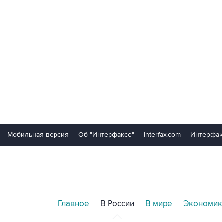
Мобильная версия
Об "Интерфаксе"
Interfax.com
Интерфак
Главное
В России
В мире
Экономик