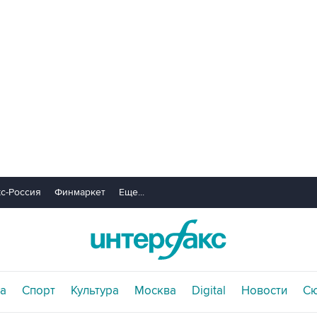
с-Россия
Финмаркет
Еще...
а
Спорт
Культура
Москва
Digital
Новости
С