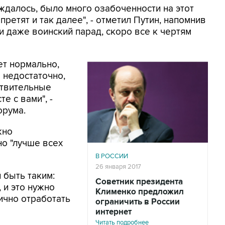
уждалось, было много озабоченности на этот
претят и так далее", - отметил Путин, напомнив
и даже воинский парад, скоро все к чертям
ет нормально,
о недостаточно,
ствительные
 с вами", -
орума.
жно
но "лучше всех
В РОССИИ
26 января 2017
 быть таким:
Советник президента
 и это нужно
Клименко предложил
ично отработать
ограничить в России
интернет
Читать подробнее