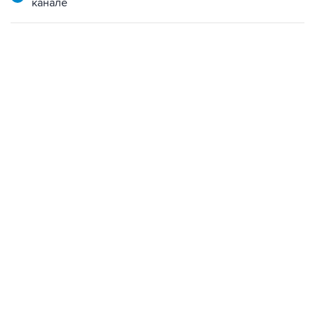
канале
18:40, 6 августа 2026
Фото: Сергей Бобылев/ТАСС