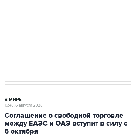
одних руках все службы тыла Минобороны
Как российские медицинские технологии
выходят на мировые рынки
Социальная реклама, АНО «Национальные приоритеты».
ИНН 7725383515 Erid: F7NfYUJCUneVdTRF8PRs
Трамп заявил, что переговоры с Ираном
начнутся в понедельник
В МИРЕ
16:46, 6 августа 2026
Соглашение о свободной торговле
между ЕАЭС и ОАЭ вступит в силу с
6 октября