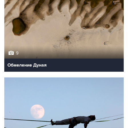
9
Обмеление Дуная