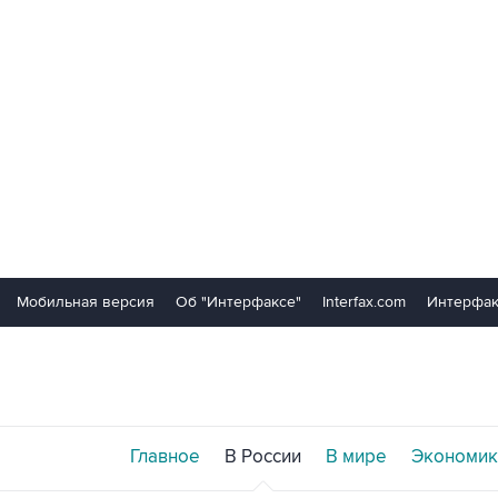
Мобильная версия
Об "Интерфаксе"
Interfax.com
Интерфак
Главное
В России
В мире
Экономик