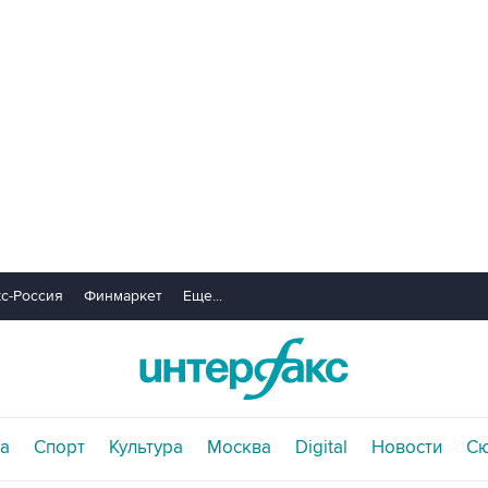
с-Россия
Финмаркет
Еще...
а
Спорт
Культура
Москва
Digital
Новости
С