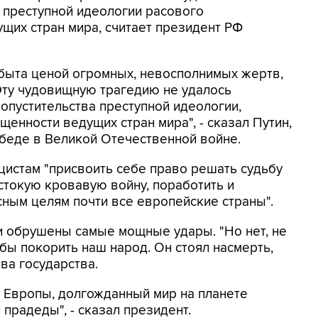
а преступной идеологии расового
щих стран мира, считает президент РФ
быта ценой огромных, невосполнимых жертв,
Эту чудовищную трагедию не удалось
попустительства преступной идеологии,
щенности ведущих стран мира", - сказал Путин,
беде в Великой Отечественной войне.
ацистам "присвоить себе право решать судьбу
стокую кровавую войну, поработить и
сным целям почти все европейские страны".
и обрушены самые мощные удары. "Но нет, не
 бы покорить наш народ. Он стоял насмерть,
ва государства.
у Европы, долгожданный мир на планете
прадеды", - сказал президент.