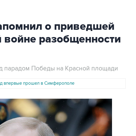
апомнил о приведшей
й войне разобщенности
ед парадом Победы на Красной площади
д впервые прошел в Симферополе