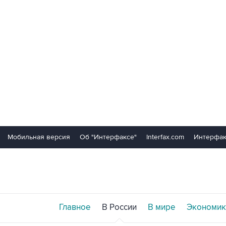
Мобильная версия
Об "Интерфаксе"
Interfax.com
Интерфак
Главное
В России
В мире
Экономик