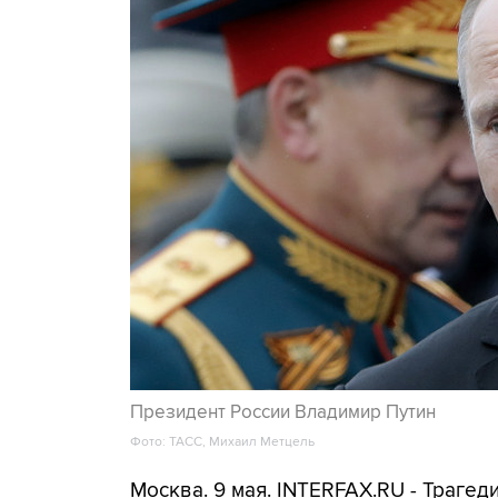
Президент России Владимир Путин
Фото: ТАСС, Михаил Метцель
Москва. 9 мая. INTERFAX.RU - Траге