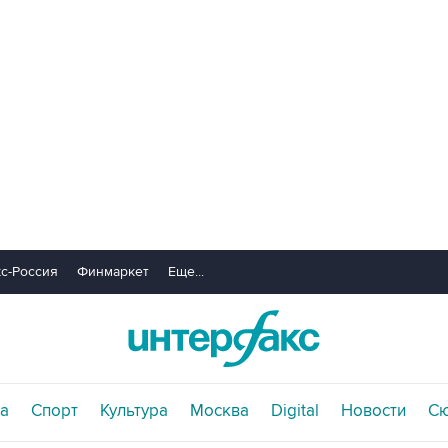
с-Россия
Финмаркет
Еще...
а
Спорт
Культура
Москва
Digital
Новости
С