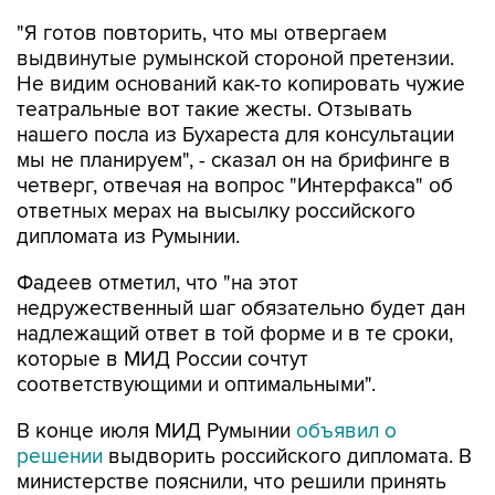
выдвинутые румынской стороной претензии.
Не видим оснований как-то копировать чужие
театральные вот такие жесты. Отзывать
нашего посла из Бухареста для консультации
мы не планируем", - сказал он на брифинге в
четверг, отвечая на вопрос "Интерфакса" об
ответных мерах на высылку российского
дипломата из Румынии.
Фадеев отметил, что "на этот
недружественный шаг обязательно будет дан
надлежащий ответ в той форме и в те сроки,
которые в МИД России сочтут
соответствующими и оптимальными".
В конце июля МИД Румынии
объявил о
решении
выдворить российского дипломата. В
министерстве пояснили, что решили принять
такие меры в ответ на сообщения о случаях
попадания на румынскую территорию БПЛА,