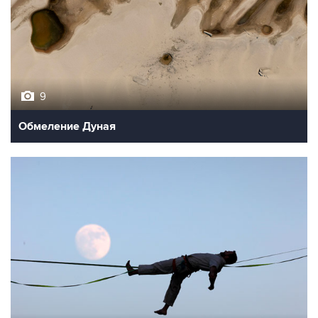
9
Обмеление Дуная
10