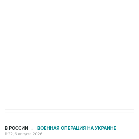
Три человека погибли, двое ранены при атаке
БПЛА на автомобиль в Удмуртии
Путин сообщил о решении сосредоточить в
одних руках все службы тыла Минобороны
Как российские медицинские технологии
выходят на мировые рынки
Социальная реклама, АНО «Национальные приоритеты».
ИНН 7725383515 Erid: F7NfYUJCUneVdTRF8PRs
Трамп заявил, что переговоры с Ираном
начнутся в понедельник
В РОССИИ
ВОЕННАЯ ОПЕРАЦИЯ НА УКРАИНЕ
→
11:32, 6 августа 2026