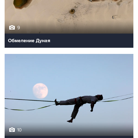
9
Обмеление Дуная
10