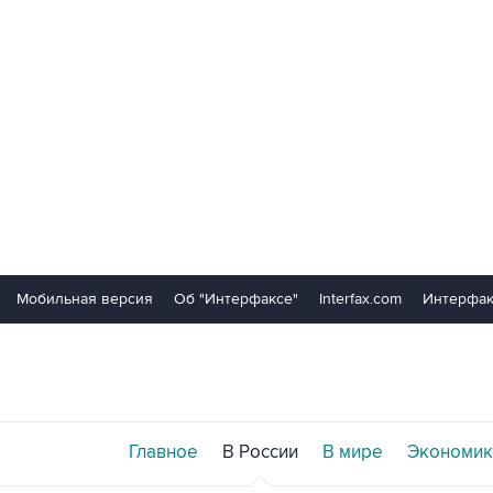
Мобильная версия
Об "Интерфаксе"
Interfax.com
Интерфак
Главное
В России
В мире
Экономик