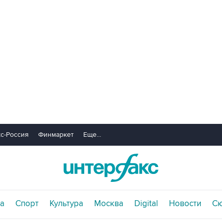
с-Россия
Финмаркет
Еще...
а
Спорт
Культура
Москва
Digital
Новости
С