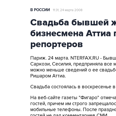
В РОССИИ
11:31, 24 марта 2008
Свадьба бывшей ж
бизнесмена Аттиа 
репортеров
Париж. 24 марта. NTERFAX.RU - Быв
Саркози, Сесилия, предприняла все 
можно меньше сведений о ее свадь
Ришаром Аттиа.
Свадьба состоялась в воскресенье 
На веб-сайте газеты "Фигаро" отмеча
гостей, причем им строго запрещало
мобильные телефоны. После праздно
гостей не дал комментариев СМИ.