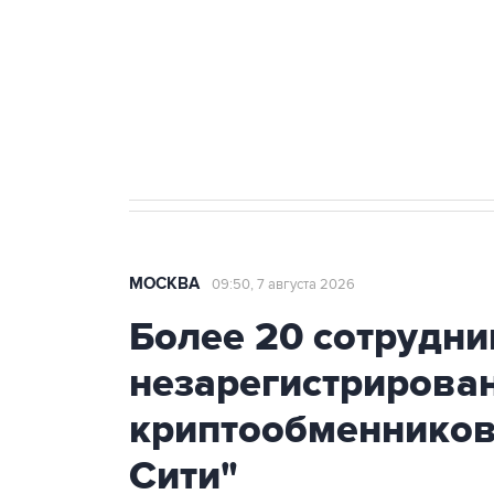
Социальная реклама, АНО «Национальные приоритеты».
И
Аксенов сообщил о четвертом п
Крым
МОСКВА
09:50, 7 августа 2026
Более 20 сотрудни
незарегистрирова
криптообменников
Сити"