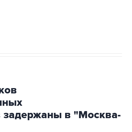
НН 7725383515 Erid: F7NfYUJCUneVdwcydK6A
огибшем в результате атаки ВСУ на
ков
нных
 задержаны в "Москва-