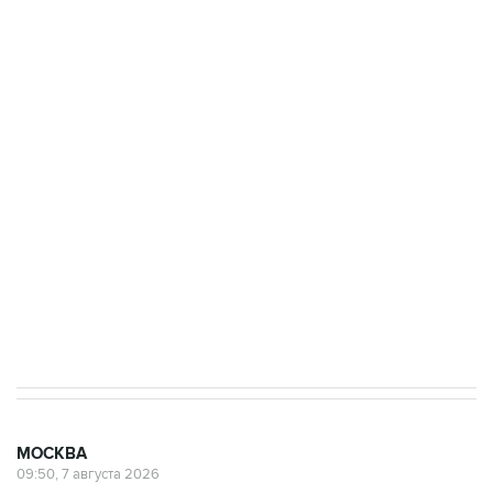
одних руках все службы тыла Минобороны
ФСБ сообщила о задержании в Приморье
подростков, готовивших теракт на объекте
Росгвардии
Беспилотные технологии и ИИ на службе у
электросетевых объектов и агрокомплексов
Социальная реклама, АНО «Национальные приоритеты».
ИНН 7725383515 Erid: F7NfYUJCUneVdwcydK6A
Аксенов сообщил о четвертом погибшем в
результате атаки ВСУ на Крым
МОСКВА
09:50, 7 августа 2026