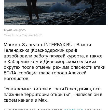
Архивное фото
Фото: Игорь Онучин/ТАСС
Москва. 8 августа. INTERFAX.RU - Власти
Геленджика (Краснодарский край)
возобновили работу пляжей курорта, а также
в Кабардинском и Дивноморском сельских
округах после отмены режима опасности атаки
БПЛА, сообщил глава города Алексей
Богодистов.
"Уважаемые жители и гости Геленджика, все
пляжные территории открыты", - написал он в
своем канале в Max.
В субботу днем Богодистов
сообщал
, что все
пляжи в Геленджике, Кабардинском и