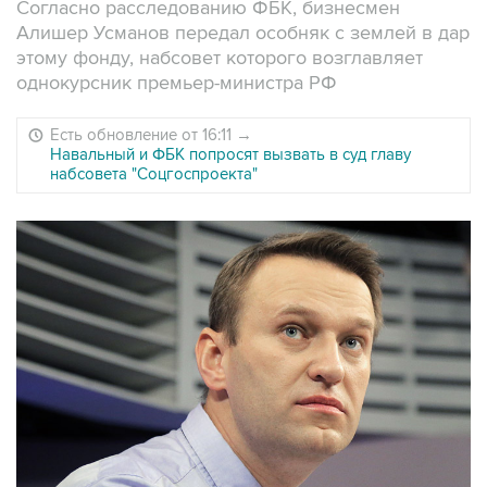
Согласно расследованию ФБК, бизнесмен
Алишер Усманов передал особняк с землей в дар
этому фонду, набсовет которого возглавляет
однокурсник премьер-министра РФ
Есть обновление от 16:11
→
Навальный и ФБК попросят вызвать в суд главу
набсовета "Соцгоспроекта"