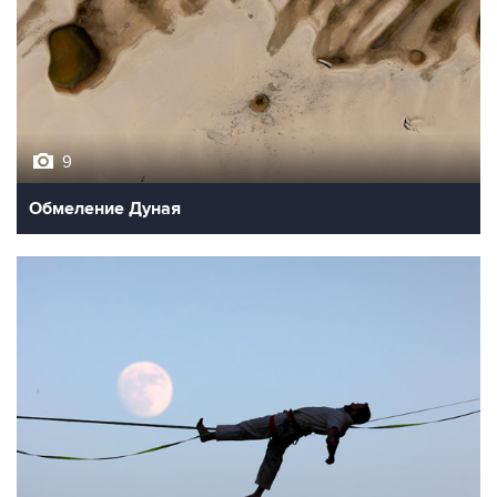
9
Обмеление Дуная