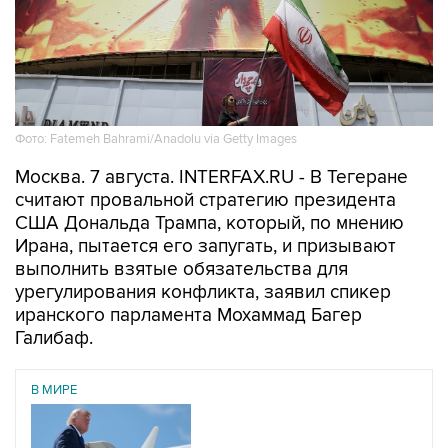
Фото: Fatemeh Bahrami/Anadolu via Getty Images
Москва. 7 августа. INTERFAX.RU - В Тегеране
считают провальной стратегию президента
США Дональда Трампа, который, по мнению
Ирана, пытается его запугать, и призывают
выполнить взятые обязательства для
урегулирования конфликта, заявил спикер
иранского парламента Мохаммад Багер
Галибаф.
В МИРЕ