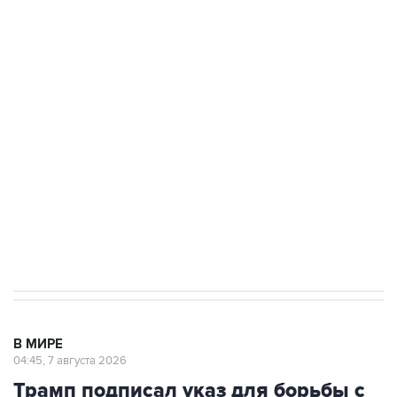
ФСБ сообщила о задержании в Приморье
подростков, готовивших теракт на объекте
Росгвардии
Как российские медицинские технологии
выходят на мировые рынки
Социальная реклама, АНО «Национальные приоритеты».
ИНН 7725383515 Erid: F7NfYUJCUneVdTRF8PRs
Аксенов сообщил о четвертом погибшем в
результате атаки ВСУ на Крым
В МИРЕ
04:45, 7 августа 2026
Трамп подписал указ для борьбы с