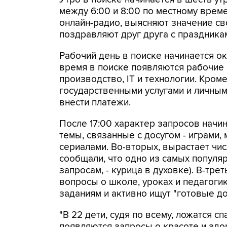
между 6:00 и 8:00 по местному врем
онлайн-радио, выясняют значение св
поздравляют друг друга с праздника
Рабочий день в поиске начинается око
время в поиске появляются рабочие 
производство, IT и технологии. Кром
государственными услугами и личным
внести платежи.
После 17:00 характер запросов начин
темы, связанные с досугом - играми, 
сериалами. Во-вторых, вырастает чи
сообщали, что одно из самых популя
запросам, - курица в духовке). В-тре
вопросы о школе, уроках и педагоги
заданиям и активно ищут "готовые д
"В 22 дети, судя по всему, ложатся сп
появляются запросы о красоте и здор