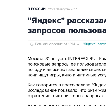
В РОССИИ
12:21, 31 августа 2017
"Яндекс" рассказа
запросов пользова
Есть обновление от 13:14
→
"Яндекс" запу
Москва. 31 августа. INTERFAX.RU - К
поисковые запросы ее пользователей
погоду и выясняют значение своих сн
ночи ищут игры, кино и интимные услу
Как говорится в пресс-релизе "Яндек
исследование показало, что ритм жи
отражение в их поисковых запросах.
Утро в поиске начинается в шесть ут