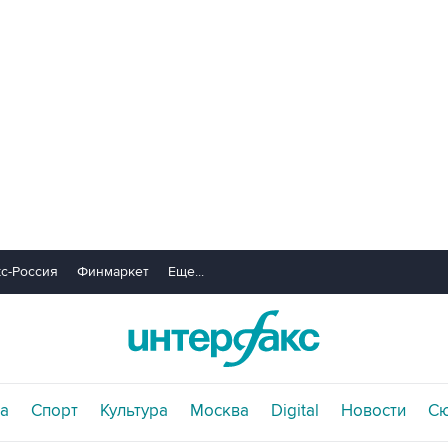
с-Россия
Финмаркет
Еще...
а
Спорт
Культура
Москва
Digital
Новости
С