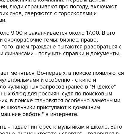
ени, люди спрашивают про погоду, включают
оих снов, сверяются с гороскопами и
ми.
ло 9:00 и заканчивается около 17:00. В это
и околорабочие темы: бизнес, право,
е того, днем граждане пытаются разобраться с
и финансами - получить справки и документы,
ает меняться. Во-первых, в поиске появляются
мультфильмами и особенно - с кино и
сло кулинарных запросов (ранее в "Яндексе"
рных блюд для россиян, судя по поисковым
тьих, в поиске становятся особенно заметными
ке: школьники приступают к домашним
омашние работы" в интернете.
ать - падает интерес к мультикам и школе. Зато
овье, знаменитостях и спорте", - говорится в