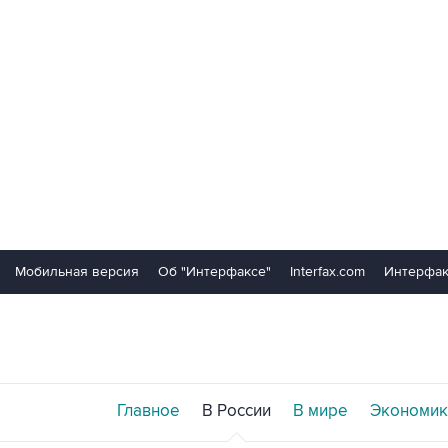
Мобильная версия
Об "Интерфаксе"
Interfax.com
Интерфак
Главное
В России
В мире
Экономик