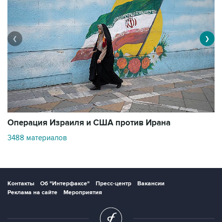
❮
❯
В
Операция Израиля и США против Ирана
1
3488 материалов
Контакты
Об "Интерфаксе"
Пресс-центр
Вакансии
Реклама на сайте
Мероприятия