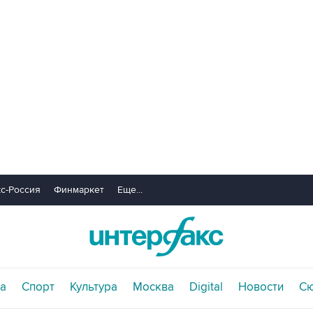
с-Россия
Финмаркет
Еще...
а
Спорт
Культура
Москва
Digital
Новости
С