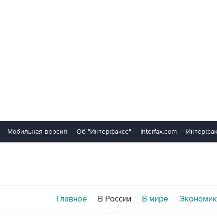
Мобильная версия
Об "Интерфаксе"
Interfax.com
Интерфак
Главное
В России
В мире
Экономик