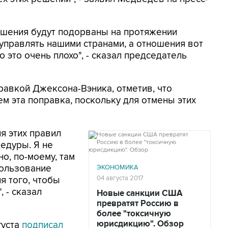
тношения будут подорваны на протяжении
 управлять нашими странами, а отношения вот
о это очень плохо", - сказал председатель
авкой Джексона-Вэника, отметив, что
м эта поправка, поскольку для отмены этих
я этих правил
едуры. Я не
о, по-моему, там
пользование
ЭКОНОМИКА
04 августа 2017
я того, чтобы
 - сказал
Новые санкции США
превратят Россию в
более "токсичную
юрисдикцию". Обзор
уста
подписал