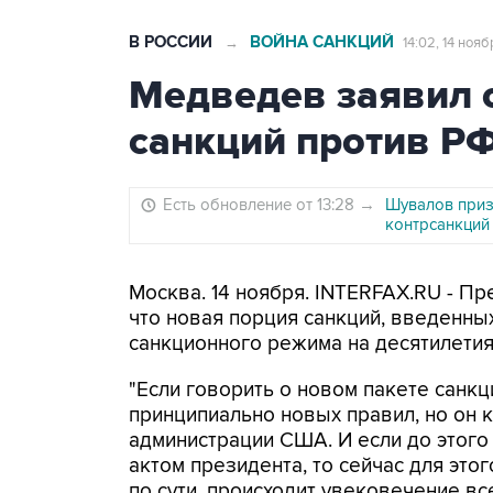
В РОССИИ
ВОЙНА САНКЦИЙ
→
14:02, 14 нояб
Медведев заявил 
санкций против РФ
Есть обновление от 13:28
→
Шувалов приз
контрсанкций
Москва. 14 ноября. INTERFAX.RU - П
что новая порция санкций, введенны
санкционного режима на десятилетия
"Если говорить о новом пакете санкци
принципиально новых правил, но он
администрации США. И если до этого
актом президента, то сейчас для этог
по сути, происходит увековечение вс