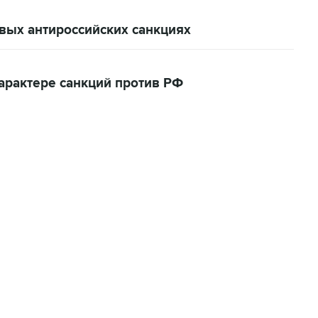
вых антироссийских санкциях
арактере санкций против РФ
01:09, 7 августа 2026