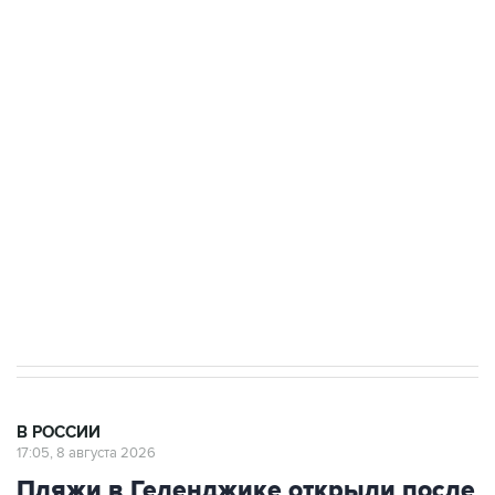
Росгвардии
Беспилотные технологии и ИИ на службе у
электросетевых объектов и агрокомплексов
Социальная реклама, АНО «Национальные приоритеты».
ИНН 7725383515 Erid: F7NfYUJCUneVdwcydK6A
Кабмин РФ разрешил до 1 июля 2027 года
импорт, выпуск и обращение бензина Евро 2,
Евро 3, Евро 4
В РОССИИ
17:05, 8 августа 2026
Пляжи в Геленджике открыли после
снятия угрозы атаки БПЛА