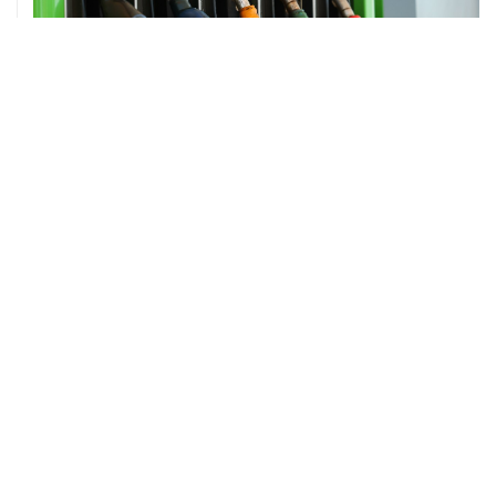
ХРОНИКИ СОБЫТИЙ
❮
❯