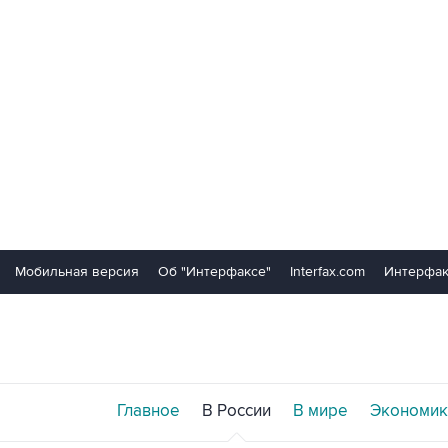
Мобильная версия
Об "Интерфаксе"
Interfax.com
Интерфак
Главное
В России
В мире
Экономик