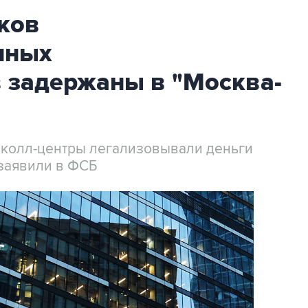
ков
нных
 задержаны в "Москва-
 колл-центры легализовывали деньги
заявили в ФСБ