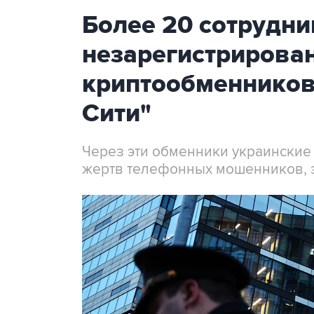
Более 20 сотрудни
незарегистрирова
криптообменников
Сити"
Через эти обменники украинские
жертв телефонных мошенников, 