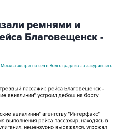
зали ремнями и
рейса Благовещенск -
-Москва экстренно сел в Волгограде из-за закурившего
етрезвый пассажир рейса Благовещенск -
ие авиалинии" устроил дебош на борту
.
ские авиалинии" агентству "Интерфакс"
мя выполнения рейса пассажир, находясь в
хулиганил, нецензурно выражался, угрожал