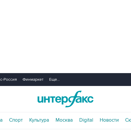
с-Россия
Финмаркет
Еще...
а
Спорт
Культура
Москва
Digital
Новости
С