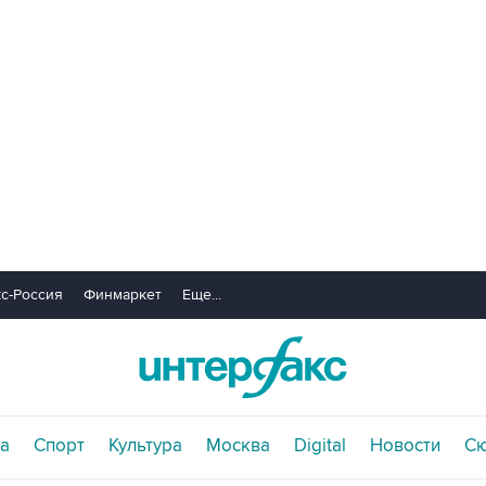
с-Россия
Финмаркет
Еще...
а
Спорт
Культура
Москва
Digital
Новости
С