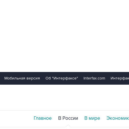
Мобильная версия
Об "Интерфаксе"
Interfax.com
Интерфак
Главное
В России
В мире
Экономик