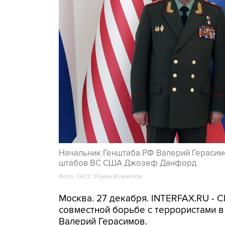
Начальник Генштаба РФ Валерий Герасим
штабов ВС США Джозеф Данфорд
Фото: ТАСС, Роман Исмайлов
Москва. 27 декабря. INTERFAX.RU - 
совместной борьбе с террористами в
Валерий Герасимов.