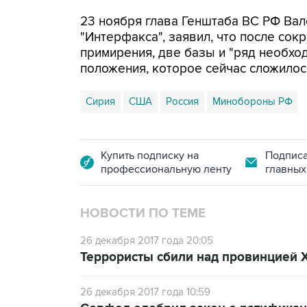
23 ноября глава Генштаба ВС РФ Вал
"Интерфакса", заявил, что после сок
примирения, две базы и "ряд необхо
положения, которое сейчас сложилось
Сирия
США
Россия
Минобороны РФ
Купить подписку на
Подписа
профессиональную ленту
главных
НОВОСТИ ПО ТЕМЕ
26 декабря 2017 года 20:05
Террористы сбили над провинцией 
26 декабря 2017 года 10:59