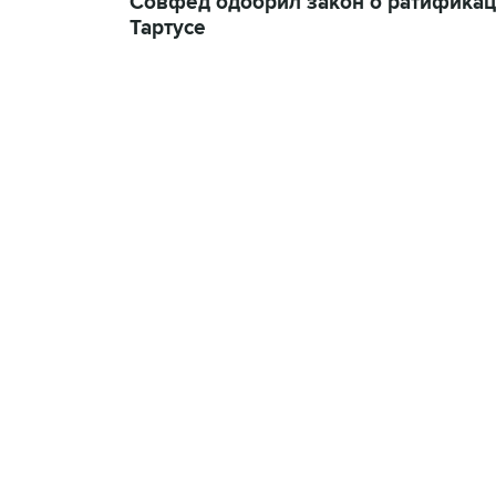
Совфед одобрил закон о ратификац
Тартусе
13:11, 7 августа 2026