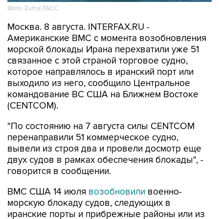
Москва. 8 августа. INTERFAX.RU -
Американские ВМС с момента возобновления
морской блокады Ирана перехватили уже 51
связанное с этой страной торговое судно,
которое направлялось в иранский порт или
выходило из него, сообщило Центральное
командование ВС США на Ближнем Востоке
(CENTCOM).
"По состоянию на 7 августа силы CENTCOM
перенаправили 51 коммерческое судно,
вывели из строя два и провели досмотр еще
двух судов в рамках обеспечения блокады", -
говорится в сообщении.
ВМС США 14 июля
возобновили
военно-
морскую блокаду судов, следующих в
иранские порты и прибрежные районы или из
них. Прежний режим действовал с 13 апреля по
18 июня.