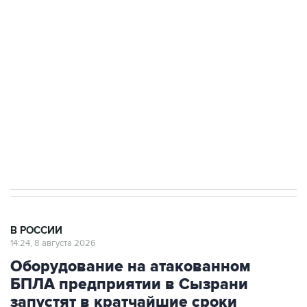
области подверглось атаке БПЛА
Беспилотные технологии и ИИ на службе у
электросетевых объектов и агрокомплексов
Социальная реклама, АНО «Национальные приоритеты».
ИНН 7725383515 Erid: F7NfYUJCUneVdwcydK6A
Кабмин РФ разрешил до 1 июля 2027 года
импорт, выпуск и обращение бензина Евро 2,
Евро 3, Евро 4
В РОССИИ
14:24, 8 августа 2026
Оборудование на атакованном
БПЛА предприятии в Сызрани
запустят в кратчайшие сроки