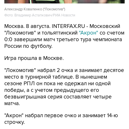
Александр Коваленко ("Локомотив")
Фото: Владимир Астапкович/РИА Новости
Москва. 8 августа. INTERFAX.RU - Московский
"Локомотив" и тольяттинский
"Акрон"
со счетом
0:0 завершили матч третьего тура чемпионата
России по футболу.
Игра прошла в Москве.
"Локомотив" набрал 2 очка и занимает десятое
место в турнирной таблице. В нынешнем
сезоне РПЛ он пока не одержал ни одной
победы, а с учетом предыдущего его
безвыигрышная серия составляет четыре
матча.
"Акрон" набрал первое очко и занимает 14-ю
строчку.