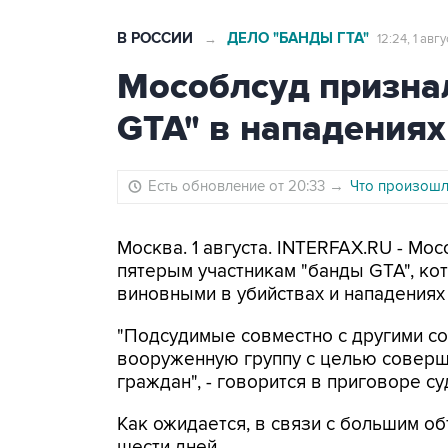
В РОССИИ
ДЕЛО "БАНДЫ ГТА"
→
12:24, 1 авг
Мособлсуд призна
GTA" в нападениях
Есть обновление от 20:33
→
Что произошло
Москва. 1 августа. INTERFAX.RU - Мо
пятерым участникам "банды GTA", ко
виновными в убийствах и нападениях
"Подсудимые совместно с другими со
вооруженную группу с целью соверше
граждан", - говорится в приговоре су
Как ожидается, в связи с большим о
шести дней.