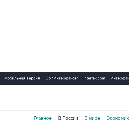
Мобильная версия
Об "Интерфаксе"
Interfax.com
Интерфак
Главное
В России
В мире
Экономик