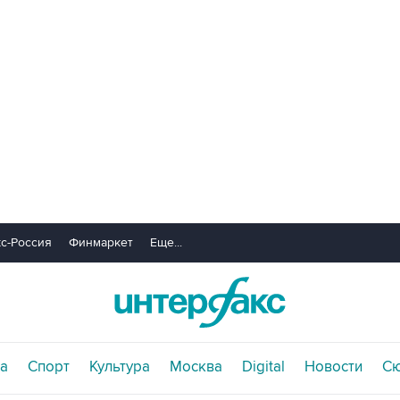
с-Россия
Финмаркет
Еще...
а
Спорт
Культура
Москва
Digital
Новости
С