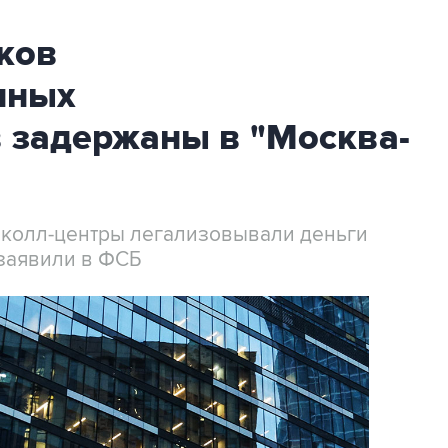
ков
нных
 задержаны в "Москва-
 колл-центры легализовывали деньги
заявили в ФСБ