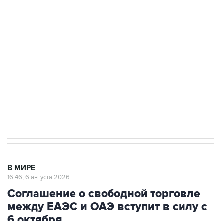
Путин сообщил о решении сосредоточить в
одних руках все службы тыла Минобороны
Как российские медицинские технологии
выходят на мировые рынки
Социальная реклама, АНО «Национальные приоритеты».
ИНН 7725383515 Erid: F7NfYUJCUneVdTRF8PRs
Трамп заявил, что переговоры с Ираном
начнутся в понедельник
В МИРЕ
16:46, 6 августа 2026
Соглашение о свободной торговле
между ЕАЭС и ОАЭ вступит в силу с
6 октября