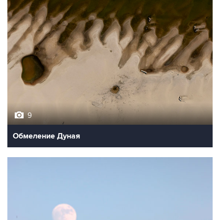
9
Обмеление Дуная