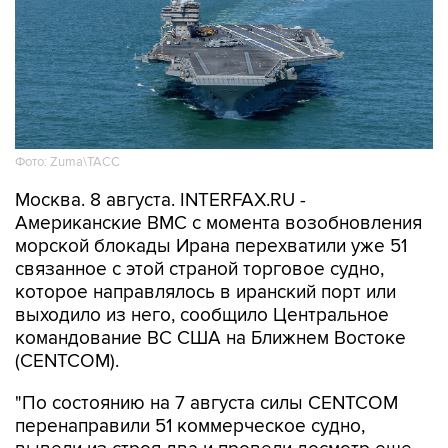
Фото: Zuma\ТАСС
Москва. 8 августа. INTERFAX.RU -
Американские ВМС с момента возобновления
морской блокады Ирана перехватили уже 51
связанное с этой страной торговое судно,
которое направлялось в иранский порт или
выходило из него, сообщило Центральное
командование ВС США на Ближнем Востоке
(CENTCOM).
"По состоянию на 7 августа силы CENTCOM
перенаправили 51 коммерческое судно,
вывели из строя два и провели досмотр еще
двух судов в рамках обеспечения блокады", -